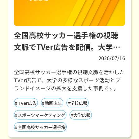
全国高校サッカー選手権の視聴
文脈でTVer広告を配信。大学名
から想起されるイメージを広げ、
2026/07/16
多様なスポーツへの取り組みを
全国高校サッカー選手権の視聴文脈を活かした
TVer広告で、大学の多様なスポーツ活動とブ
訴求
ランドイメージの拡大を支援した事例です。
#TVer広告
#動画広告
#学校広報
#スポーツマーケティング
#大学広報
#全国高校サッカー選手権