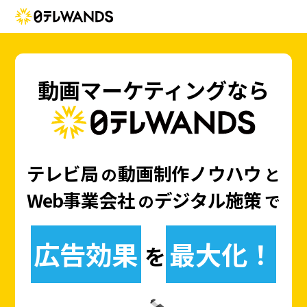
動画マーケティングなら
テレビ局
動画制作ノウハウ
の
と
Web事業会社
デジタル施策
の
で
広告効果
最大化！
を