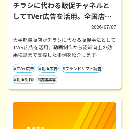
チラシに代わる販促チャネルと
してTVer広告を活用。全国店舗
のセール訴求とブランド認知向
2026/07/07
上を可視化
大手靴量販店がチラシに代わる販促手法として
TVer広告を活用。動画制作から認知向上の効
果検証まで支援した事例を紹介します。
#TVer広告
#動画広告
#ブランドリフト調査
#動画制作
#店舗集客