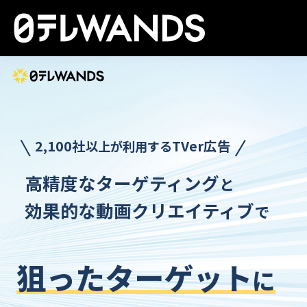
2,100社
TVer広告
以上が利用する
高精度なターゲティング
と
効果的な動画クリエイティブ
で
狙ったターゲット
に