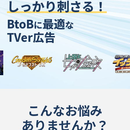
しっかり刺さる！
BtoB
最適
に
な
TVer広告
こんなお悩み
ありませんか？