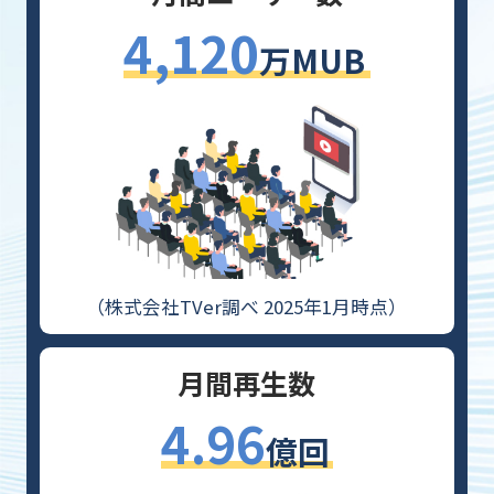
4,120
万MUB
（株式会社TVer調べ 2025年1月時点）
月間再生数
4.96
億回